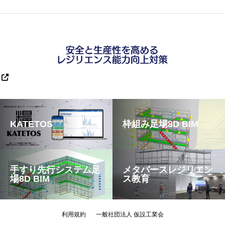
KATETOS
枠組み足場8D BIM
手すり先行システム足
メタバースレジリエン
場8D BIM
ス教育
利用規約
一般社団法人 仮設工業会