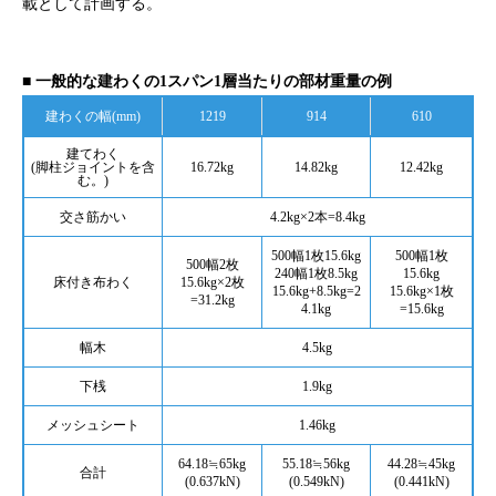
載として計画する。
■ 一般的な建わくの1スパン1層当たりの部材重量の例
建わくの幅(mm)
1219
914
610
建てわく
(脚柱ジョイントを含
16.72kg
14.82kg
12.42kg
む。)
交さ筋かい
4.2kg×2本=8.4kg
500幅1枚15.6kg
500幅1枚
500幅2枚
240幅1枚8.5kg
15.6kg
床付き布わく
15.6kg×2枚
15.6kg+8.5kg=2
15.6kg×1枚
=31.2kg
4.1kg
=15.6kg
幅木
4.5kg
下桟
1.9kg
メッシュシート
1.46kg
64.18≒65kg
55.18≒56kg
44.28≒45kg
合計
(0.637kN)
(0.549kN)
(0.441kN)