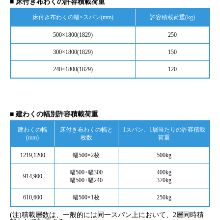
■ 床付き布わくの許容積載荷重
床付き布わくの幅×スパン(mm)
許容積載荷重(kg)
500×1800(1829)
250
300×1800(1829)
150
240×1800(1829)
120
■ 建わくの幅別許容積載荷重
建わくの幅
床付き布わくの幅と
1スパン、1層当たりの許容積載
(mm)
枚数
荷重
1219,1200
幅500×2枚
500kg
幅500+幅300
400kg
914,900
幅500+幅240
370kg
610,600
幅500×1枚
250kg
(注)積載層数は、一般的には同一スパン上において、2層同時積