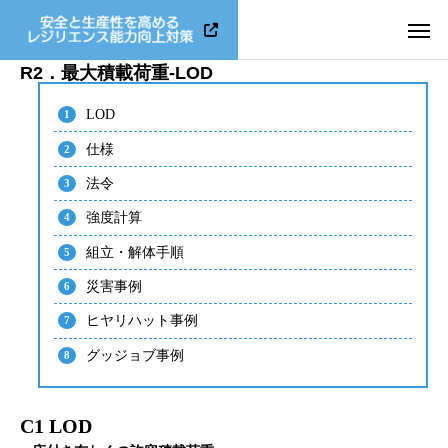
R2．最大積載荷重-LOD
LOD
仕様
法令
強度計算
組立・解体手順
災害事例
ヒヤリハット事例
グッジョブ事例
C1 LOD