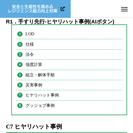
R1．手すり先行-ヒヤリハット事例(AIボタン)
LOD
仕様
法令
強度計算
組立・解体手順
災害事例
ヒヤリハット事例
グッジョブ事例
C7 ヒヤリハット事例