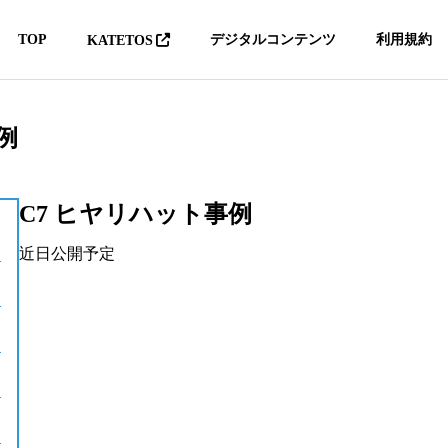
TOP
デジタルコンテンツ
利用規約
KATETOS
例
C7 ヒヤリハット事例
近日公開予定
8D BIM安全衛生情報デジ
メタバースレジ
タルパッケージ
育