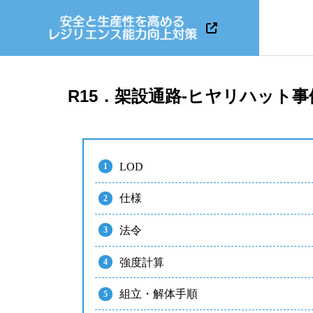
R15．架設通路-ヒヤリハット事
LOD
仕様
法令
強度計算
組立・解体手順
KATETOS