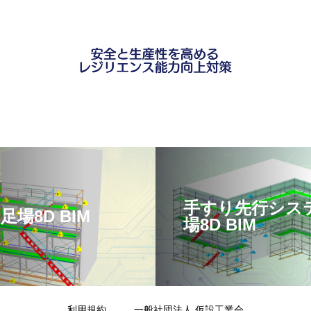
手すり先行シス
足場8D BIM
場8D BIM
利用規約
一般社団法人 仮設工業会