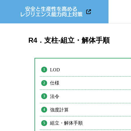
R4．支柱-組立・解体手順
LOD
仕様
法令
強度計算
組立・解体手順
KATETOS