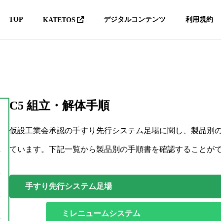
TOP
デジタルコンテンツ
利用規約
KATETOS
C5 組立・解体手順
仮設工業会承認の手すり先行システム足場に関し、製品別
ています。下記一覧から製品別の手順書を確認することが
手すり先行システム足場
8D BIM安全衛生情報デジ
メタバースレジ
タルパッケージ
育
ミレニュームシステム