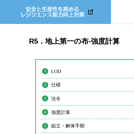
R5．地上第一の布-強度計算
LOD
仕様
法令
強度計算
組立・解体手順
KATETOS