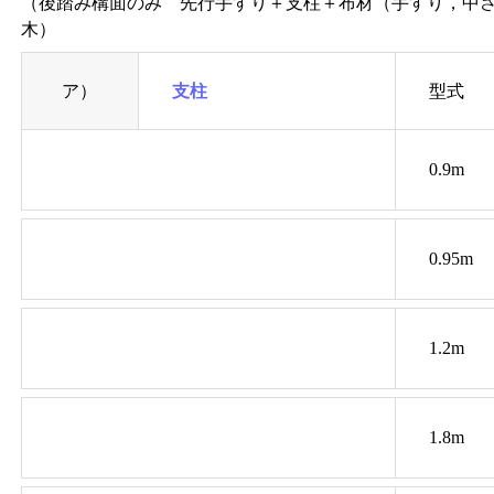
（後踏み構面のみ 先行手すり＋支柱＋布材（手すり，中
木）
ア）
支柱
型式
0.9m
0.95m
1.2m
1.8m