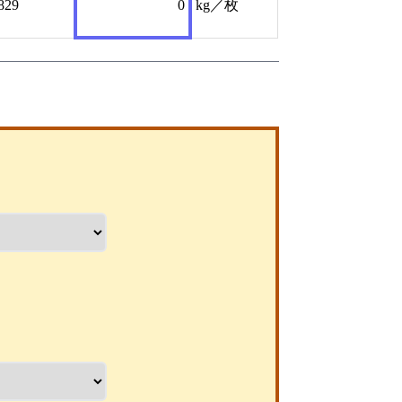
829
0
kg／枚