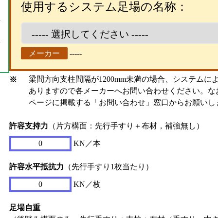
使用するシステム足場の名称：
メーカー
-----
梁間方向支柱間隔が1200mm未満の場合、システムに
※
ありますので各メーカーへお問い合わせください。な
ページに掲載する「お問い合わせ」窓口からお願いし
許容支持力
（片方構面：先行手すり＋布材，補強無し）
0
KN／本
許容水平抵抗力
（先行手すり1枚当たり）
0
KN／枚
足場自重