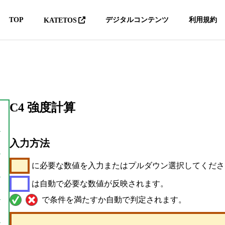
TOP
デジタルコンテンツ
利用規約
KATETOS
C4 強度計算
入力方法
に必要な数値を入力またはプルダウン選択してくださ
は自動で必要な数値が反映されます。
で条件を満たすか自動で判定されます。
8D BIM安全衛生情報デジ
メタバースレジ
タルパッケージ
育