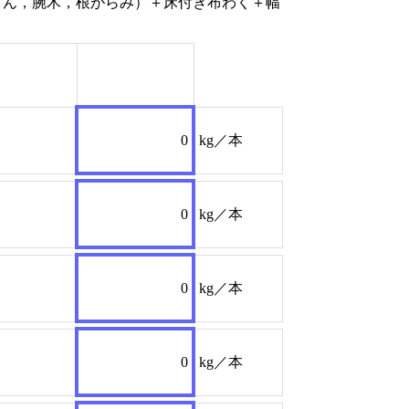
さん，腕木，根がらみ）＋床付き布わく＋幅
0
kg／本
0
kg／本
0
kg／本
0
kg／本