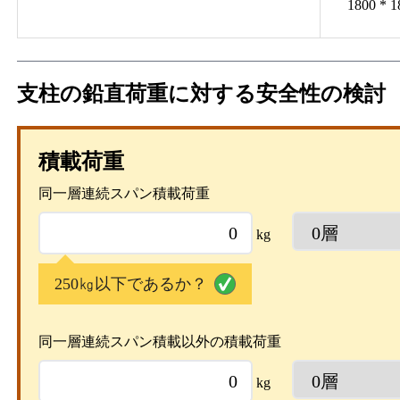
1800 * 1
支柱の鉛直荷重に対する安全性の検討
積載荷重
同一層連続スパン積載荷重
kg
250㎏以下であるか？
同一層連続スパン積載以外の積載荷重
kg