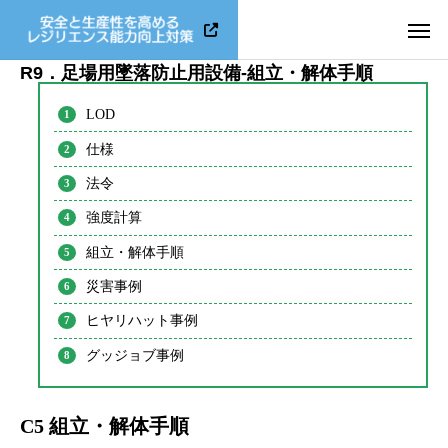
R9．足場用墜落防止用設備-組立・解体手順
LOD
仕様
法令
強度計算
組立・解体手順
災害事例
ヒヤリハット事例
グッジョブ事例
C5 組立・解体手順