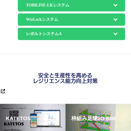
TOBILINE-LKシステム
WizLockシステム
レボルトシステムA
KATETOS
枠組み足場8D BIM