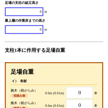
足場の支柱の組立高さ
0
m
最上層の作業床までの高さ
0
m
支柱1本に作用する足場自重
足場自重
イ） 布材
腕木（根がらみ）
0.6m
(0.61m)
本
前踏み側
腕木（根がらみ）
0.6m
(0.61m)
本