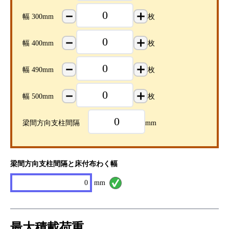
－
＋
幅 300mm
枚
－
＋
幅 400mm
枚
－
＋
幅 490mm
枚
－
＋
幅 500mm
枚
梁間方向支柱間隔
mm
梁間方向支柱間隔と床付布わく幅
0
mm
最大積載荷重