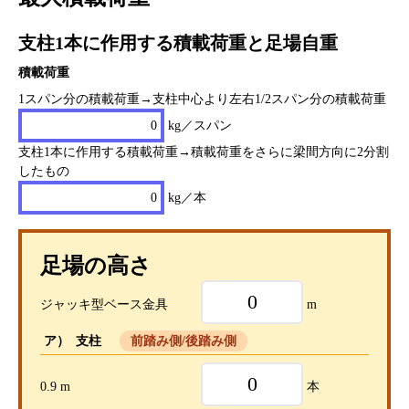
支柱1本に作用する積載荷重と足場自重
積載荷重
1スパン分の積載荷重→支柱中心より左右1/2スパン分の積載荷重
0
kg／スパン
支柱1本に作用する積載荷重→積載荷重をさらに梁間方向に2分割
したもの
0
kg／本
足場の高さ
ジャッキ型ベース金具
m
ア） 支柱
前踏み側/後踏み側
0.9 m
本