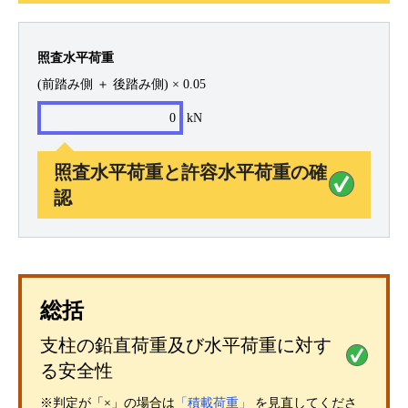
照査水平荷重
(前踏み側 ＋ 後踏み側) × 0.05
0
kN
照査水平荷重と許容水平荷重の確
認
総括
支柱の鉛直荷重及び水平荷重に対す
る安全性
※判定が「×」の場合は
「積載荷重」
を見直してくださ