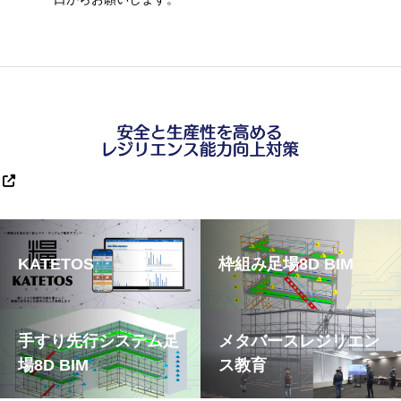
KATETOS
枠組み足場8D BIM
手すり先行システム足
メタバースレジリエン
場8D BIM
ス教育