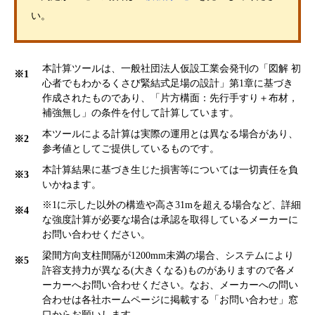
い。
本計算ツールは、一般社団法人仮設工業会発刊の「図解 初
※1
心者でもわかるくさび緊結式足場の設計」第1章に基づき
作成されたものであり、「片方構面：先行手すり＋布材，
補強無し」の条件を付して計算しています。
本ツールによる計算は実際の運用とは異なる場合があり、
※2
参考値としてご提供しているものです。
本計算結果に基づき生じた損害等については一切責任を負
※3
いかねます。
※1に示した以外の構造や高さ31mを超える場合など、詳細
※4
な強度計算が必要な場合は承認を取得しているメーカーに
お問い合わせください。
梁間方向支柱間隔が1200mm未満の場合、システムにより
※5
許容支持力が異なる(大きくなる)ものがありますので各メ
ーカーへお問い合わせください。なお、メーカーへの問い
合わせは各社ホームページに掲載する「お問い合わせ」窓
口からお願いします。