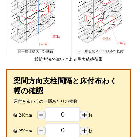
載荷方法の違いによる最大積載荷重
梁間方向支柱間隔と床付布わく
幅の確認
床付き布わくの一層あたりの枚数
－
＋
幅 240mm
枚
－
＋
幅 250mm
枚