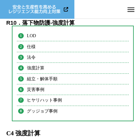
R10．落下物防護-強度計算
LOD
仕様
法令
強度計算
組立・解体手順
災害事例
ヒヤリハット事例
グッジョブ事例
C4 強度計算