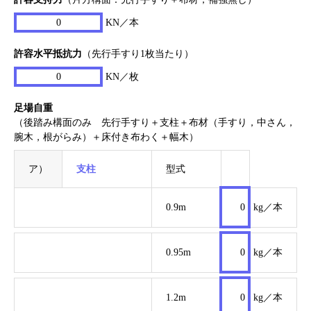
0
KN／本
許容水平抵抗力
（先行手すり1枚当たり）
0
KN／枚
足場自重
（後踏み構面のみ 先行手すり＋支柱＋布材（手すり，中さん，
腕木，根がらみ）＋床付き布わく＋幅木）
ア）
支柱
型式
0.9m
0
kg／本
0.95m
0
kg／本
1.2m
0
kg／本