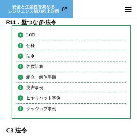
R11．壁つなぎ-法令
LOD
仕様
法令
強度計算
組立・解体手順
災害事例
ヒヤリハット事例
グッジョブ事例
C3 法令