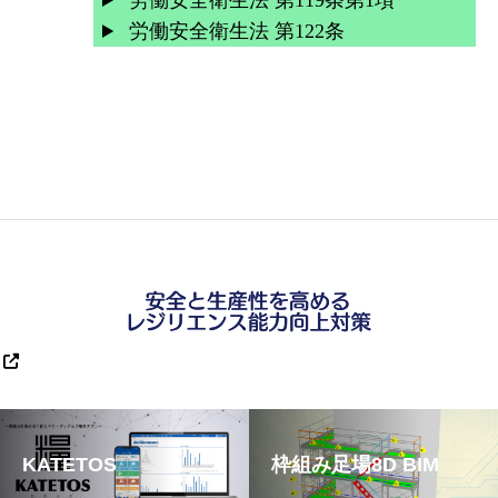
労働安全衛生法 第119条第1項
労働安全衛生法 第122条
KATETOS
枠組み足場8D BIM