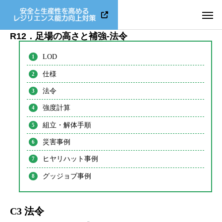
R12．足場の高さと補強-法令
LOD
仕様
法令
強度計算
組立・解体手順
災害事例
ヒヤリハット事例
グッジョブ事例
C3 法令