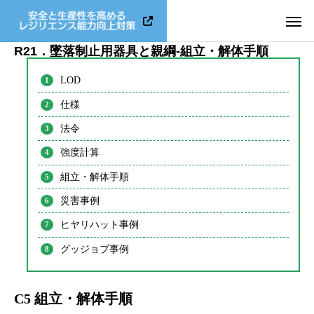
R21．墜落制止用器具と親綱-組立・解体手順
LOD
仕様
法令
強度計算
組立・解体手順
災害事例
ヒヤリハット事例
グッジョブ事例
C5 組立・解体手順