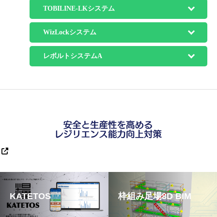
TOBILINE-LKシステム
WizLockシステム
レボルトシステムA
KATETOS
枠組み足場8D BIM