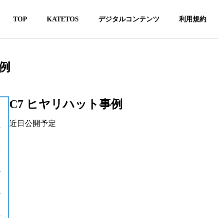
TOP
KATETOS
デジタルコンテンツ
利用規約
例
C7 ヒヤリハット事例
近日公開予定
8D BIM安全衛生情報デジ
メタバースレジ
タルパッケージ
育