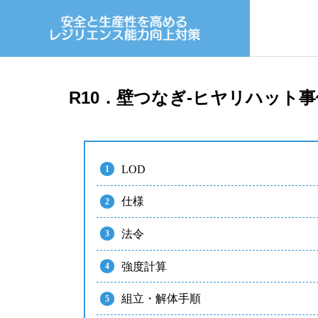
R10．壁つなぎ-ヒヤリハット事
LOD
仕様
法令
強度計算
組立・解体手順
KATETOS