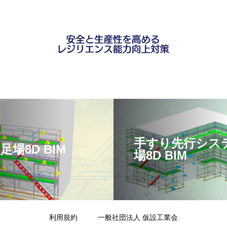
手すり先行シス
足場8D BIM
場8D BIM
利用規約
一般社団法人 仮設工業会