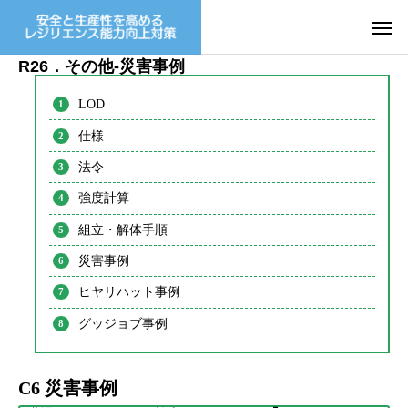
R26．その他-災害事例
LOD
仕様
法令
強度計算
組立・解体手順
災害事例
ヒヤリハット事例
グッジョブ事例
C6 災害事例