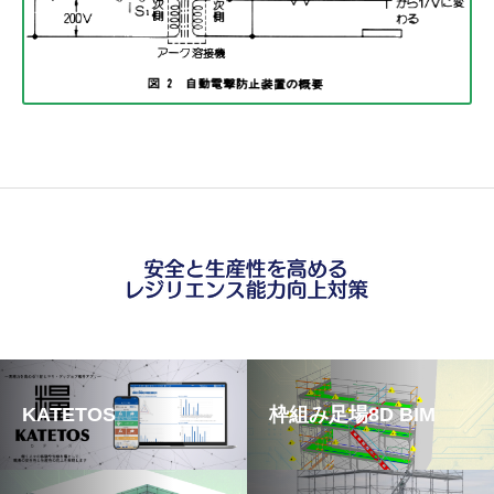
KATETOS
枠組み足場8D BIM