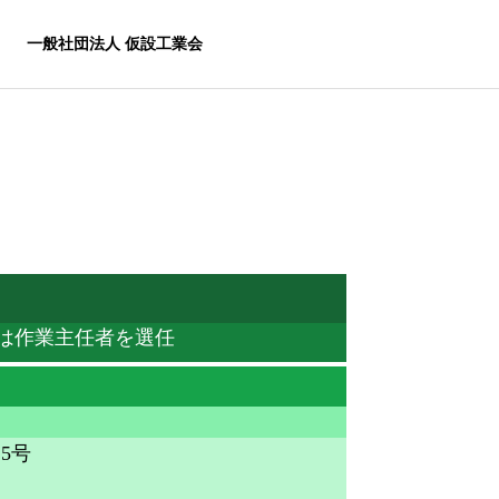
一般社団法人 仮設工業会
は作業主任者を選任
リエンス教
5号