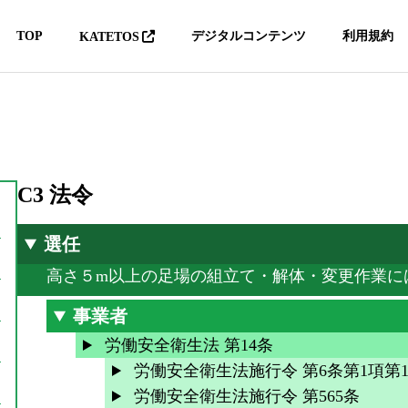
TOP
デジタルコンテンツ
利用規約
KATETOS
C3 法令
選任
高さ５m以上の足場の組立て・解体・変更作業に
事業者
労働安全衛生法 第14条
8D BIM安全衛生情報デジ
メタバースレジ
労働安全衛生法施行令 第6条第1項第1
タルパッケージ
育
労働安全衛生法施行令 第565条