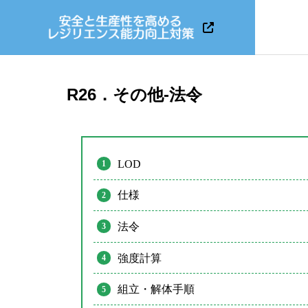
R26．その他-法令
LOD
仕様
法令
強度計算
組立・解体手順
KATETOS